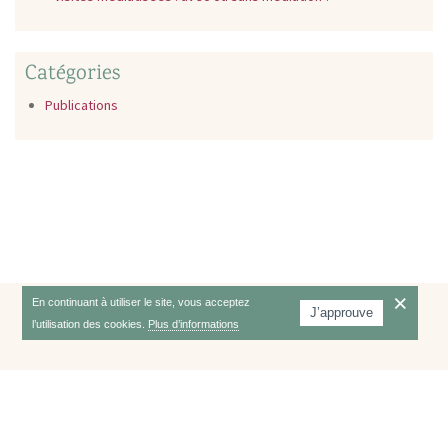
Catégories
Publications
En continuant à utiliser le site, vous acceptez
J’approuve
THÉRAPIE
FORMATION
l’utilisation des cookies.
Plus d’informations
PUBLICATIONS
CONTACT
© 2018 - Sandrine Clergeau Psychologue |
Mentions légales
|
Création du site