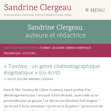
MENU
Aller au contenu principal
Sandrine Clergeau,
auteure et rédactrice
ACCUEIL
/
PUBLICATIONS
/
« TOMBOY : UN GENRE CINÉMATOGRAPHIQUE
ÉNIGMATIQUE » (CO-ÉCRIT)
« Tomboy : un genre cinématographique
énigmatique » (co-écrit)
•
7 JUILLET 2016
PAR
SANDRINE CLERGEAU
Dans le film
Tomboy
de Céline Sciamma, Laure profite d’un
déménagement pour s’essayer à être Mickaël. Joue-t-elle ou se
prend-elle pour un garçon ? Le film et son héro(ïne) font énigme ?
Qu’en est-il de la castration ? Qu’en est-il du genre ? Qu’en est-il de